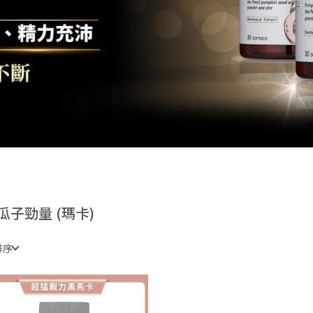
瓜子勁量 (瑪卡)
排序