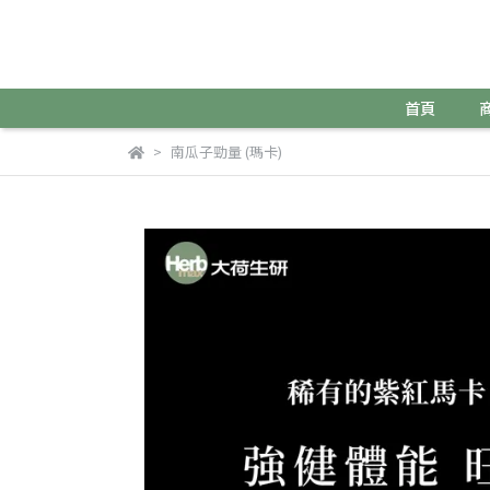
首頁
南瓜子勁量 (瑪卡)