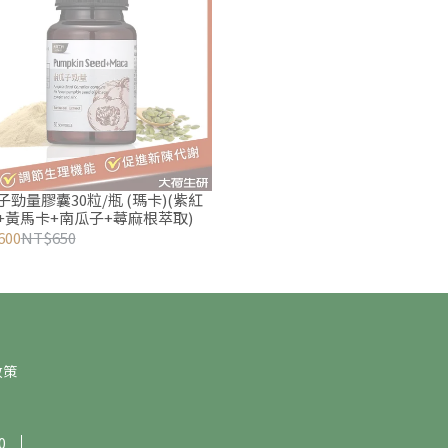
子勁量膠囊30粒/瓶 (瑪卡)(紫紅
+黃馬卡+南瓜子+蕁麻根萃取)
600
NT$650
政策
0