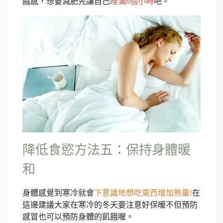
餓感，想要減肥先讓自己
睡滿6個小時
吧。
降低食慾方法五：保持身體暖
和
身體感覺到寒冷就會
下意識地想吃東西增加熱量!
在
這邊建議大家在寒冷的冬天要注意好保暖不但預防
感冒也可以預防身體的飢餓喔。