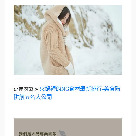
火鍋裡的NG食材最新排行-美食陷
延伸閱讀 ➤
阱前五名大公開