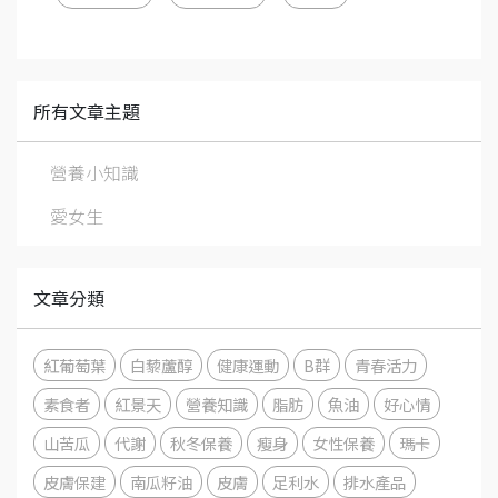
所有文章主題
營養小知識
愛女生
文章分類
紅葡萄葉
白藜蘆醇
健康運動
B群
青春活力
素食者
紅景天
營養知識
脂肪
魚油
好心情
山苦瓜
代謝
秋冬保養
瘦身
女性保養
瑪卡
皮膚保建
南瓜籽油
皮膚
足利水
排水產品