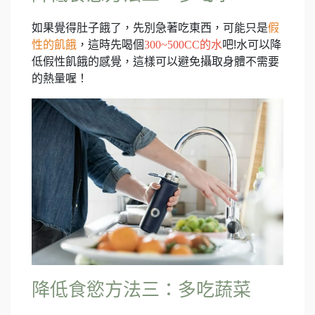
如果覺得肚子餓了，先別急著吃東西，可能只是
假
性的飢餓
，這時先喝個
300~500CC的水
吧!水可以降
低假性飢餓的感覺，這樣可以避免攝取身體不需要
的熱量喔！
降低食慾方法三：
多吃蔬菜