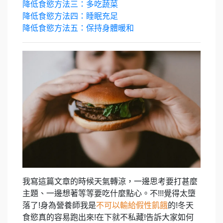
降低食慾方法三：多吃蔬菜
降低食慾方法四：睡眠充足
降低食慾方法五：保持身體暖和
我寫這篇文章的時候天氣轉涼，一邊思考要打甚麼
主題、一邊想著等等要吃什麼點心。不!!!覺得太墮
落了!身為營養師我是
不可以輸給假性飢餓
的!冬天
食慾真的容易跑出來!在下就不私藏!告訴大家如何